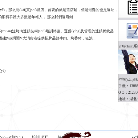
yè)，那么開(kāi)實(shí)體店，首要的就是選店鋪，但是最難的也是選址，
的消費群體大多數是年輕人， 那么我們選店鋪...
專(zhuān)注烤肉連鎖技術(shù)培訓轉讓、運營(yíng)及管理的連鎖餐飲品
救庖恢敝铝τ跒閺V大消費者提供招牌品鮮牛肉、烤香豬，狂浪...
☆聯(lián)
yè)
咨詢(xún)熱線
手機：13886
Q Q：21285
地址：湖北
òng)態(tài)
培訓項目
烤肉案例
火