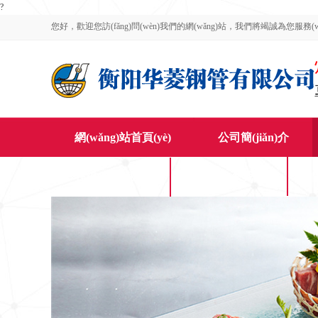
?
您好，歡迎您訪(fǎng)問(wèn)我們的網(wǎng)站，我們將竭誠為您服務
網(wǎng)站首頁(yè)
公司簡(jiǎn)介
在線(xiàn)報名
聯(lián)系我們