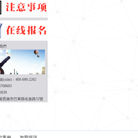
系我們
(xiàn)：400-690-2262
768603
0039
省恩施市巴東縣名族路52號
盆案例
加盟培訓