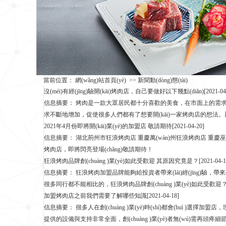
當前位置：
網(wǎng)站首頁(yè)
>>
新聞動(dòng)態(tài)
沒(méi)有經(jīng)驗開(kāi)烤肉店，自己要做好以下幾點(diǎn)
[2021-04
信息摘要： 烤肉是一款大眾居民都十分喜歡的美食，在市面上的需求
求不斷地增加，促使很多人們都有了想要開(kāi)一家烤肉店的想法。那些沒
2021年4月份即將開(kāi)業(yè)的加盟店 敬請期待
[2021-04-20]
信息摘要： 湖北荊州市狂浪烤肉店 重慶萬(wàn)州狂浪烤肉店 重
烤肉店，即將閃亮登場(chǎng)敬請期待！
狂浪烤肉品牌創(chuàng )業(yè)如此受歡迎 其原因究竟是？
[2021-04-1
信息摘要： 狂浪烤肉加盟品牌能夠給投資者帶來(lái)經(jīng)驗，帶來(lá
很多同行都不能相比的，狂浪烤肉品牌創(chuàng )業(yè)如此受歡迎？其
加盟烤肉店之前我們需要了解哪些知識
[2021-04-18]
信息摘要： 很多人在創(chuàng )業(yè)時(shí)都會(huì )選擇加盟店
提供的設備與支持非常全面，創(chuàng )業(yè)者無(wú)需再頭疼細