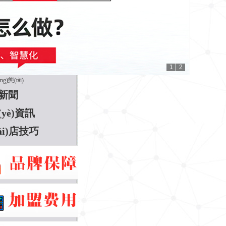
1
2
)態(tài)
新聞
yè)資訊
āi)店技巧