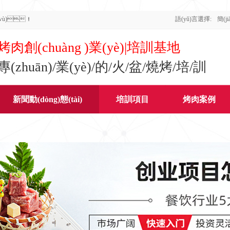
(wù)！
語(yǔ)言選擇:
簡(j
烤肉創(chuàng )業(yè)|培訓基地
專(zhuān)/業(yè)/的/火/盆/燒烤/培/訓
新聞動(dòng)態(tài)
培訓項目
烤肉案例